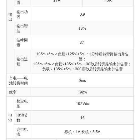
流
输出功
输
0.9
因
出
输出谐
≤3%
波
波峰因
3:1
素
105%±5%＜负载≤125%±5%：1分钟后转旁路输出并告
输出过
警；
载
125%±5%＜负载≤135%±5%：30秒后转旁路输出并告警；
负载＞135%±5%：300毫秒后转旁路输出并告警
市电——电
0ms
池转换时间
效率
>92%
额定电
192Vdc
压
电
电池节
16
池
数
充电电
标机：1A,长机：5.5A
流