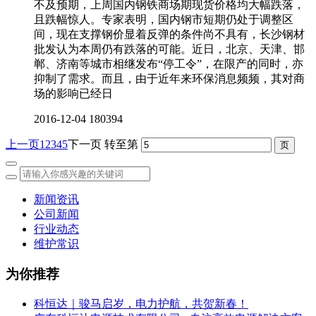
不及预期，上周国内钢铁商场期现货价格均大幅跌落，
且跌幅惊人。专家表明，国内钢市短期仍处于调整区
间，现在支撑钢价显着反弹的条件尚不具有，长沙钢材
批发认为本周仍有跌落的可能。近日，北京、天津、邯
郸、济南等城市相继发布“停工令”，在限产的同时，亦
抑制了需求。而且，由于近年来环保消息频频，其对商
场的影响已经日
2016-12-04
180394
上一页
1
2
3
4
5
下一页
转至第
新闻资讯
公司新闻
行业动态
维护常识
为你推荐
科恒达｜骏马启岁，电力护航，共贺新春！